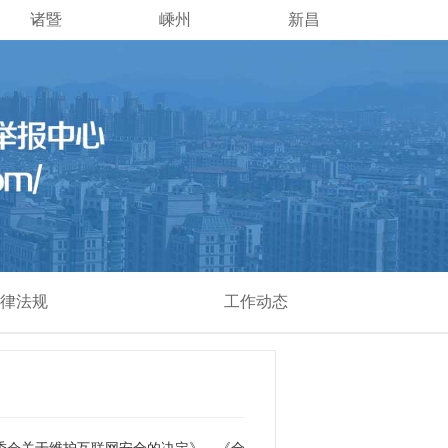
诸暨
嵊州
新昌
律法规
工作动态